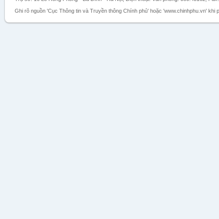
Ghi rõ nguồn 'Cục Thông tin và Truyền thông Chính phủ' hoặc 'www.chinhphu.vn' khi ph