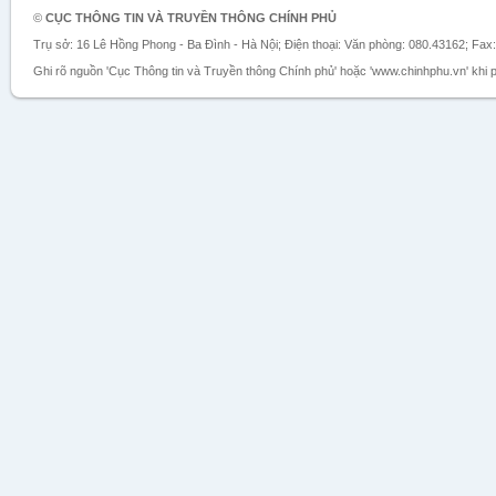
©
CỤC THÔNG TIN VÀ TRUYỀN THÔNG CHÍNH PHỦ
Trụ sở: 16 Lê Hồng Phong - Ba Đình - Hà Nội; Điện thoại: Văn phòng: 080.43162; Fax
Ghi rõ nguồn 'Cục Thông tin và Truyền thông Chính phủ' hoặc 'www.chinhphu.vn' khi ph