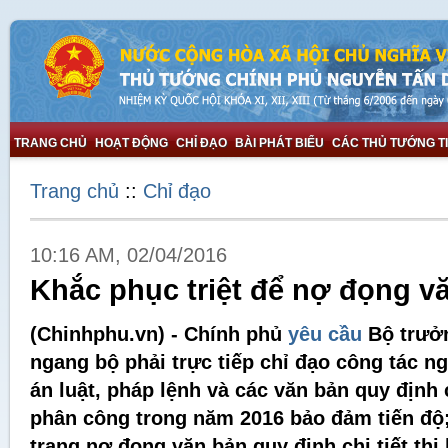
TRANG CHỦ
HOẠT ĐỘNG
CHỈ ĐẠO
BÀI PHÁT BIỂU
CÁC THỦ TƯỚNG T
Trang chủ
::
Chỉ đạo
10:16 AM, 02/04/2016
Khắc phục triệt để nợ đọng v
(Chinhphu.vn) - Chính phủ
yêu cầu
Bộ trưởn
ngang bộ phải trực tiếp chỉ đạo công tác n
án luật, pháp lệnh và các văn bản quy định 
phân công trong năm 2016 bảo đảm tiến độ; 
trạng nợ đọng văn bản quy định chi tiết thi 