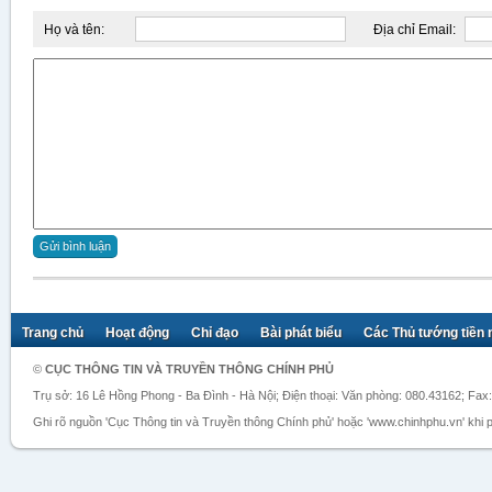
Họ và tên:
Địa chỉ Email:
Trang chủ
Hoạt động
Chỉ đạo
Bài phát biểu
Các Thủ tướng tiền
©
CỤC THÔNG TIN VÀ TRUYỀN THÔNG CHÍNH PHỦ
Trụ sở: 16 Lê Hồng Phong - Ba Đình - Hà Nội; Điện thoại: Văn phòng: 080.43162; Fax
Ghi rõ nguồn 'Cục Thông tin và Truyền thông Chính phủ' hoặc 'www.chinhphu.vn' khi ph