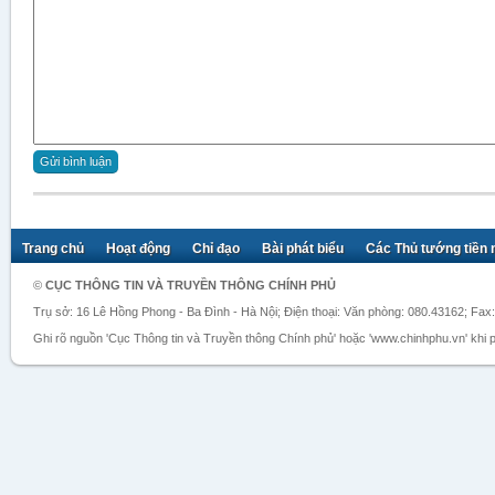
Trang chủ
Hoạt động
Chỉ đạo
Bài phát biểu
Các Thủ tướng tiền
©
CỤC THÔNG TIN VÀ TRUYỀN THÔNG CHÍNH PHỦ
Trụ sở: 16 Lê Hồng Phong - Ba Đình - Hà Nội; Điện thoại: Văn phòng: 080.43162; Fax
Ghi rõ nguồn 'Cục Thông tin và Truyền thông Chính phủ' hoặc 'www.chinhphu.vn' khi ph