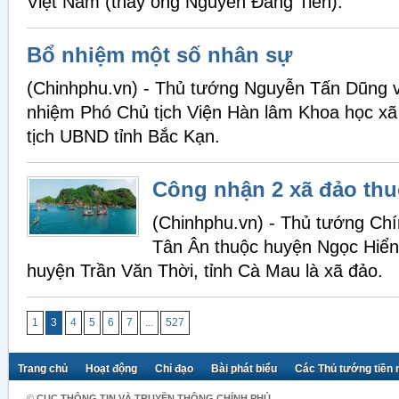
Việt Nam (thay ông Nguyễn Đăng Tiến).
Bổ nhiệm một số nhân sự
(Chinhphu.vn) - Thủ tướng Nguyễn Tấn Dũng v
nhiệm Phó Chủ tịch Viện Hàn lâm Khoa học xã
tịch UBND tỉnh Bắc Kạn.
Công nhận 2 xã đảo thu
(Chinhphu.vn) - Thủ tướng Ch
Tân Ân thuộc huyện Ngọc Hiển
huyện Trần Văn Thời, tỉnh Cà Mau là xã đảo.
1
3
4
5
6
7
...
527
Trang chủ
Hoạt động
Chỉ đạo
Bài phát biểu
Các Thủ tướng tiền
©
CỤC THÔNG TIN VÀ TRUYỀN THÔNG CHÍNH PHỦ