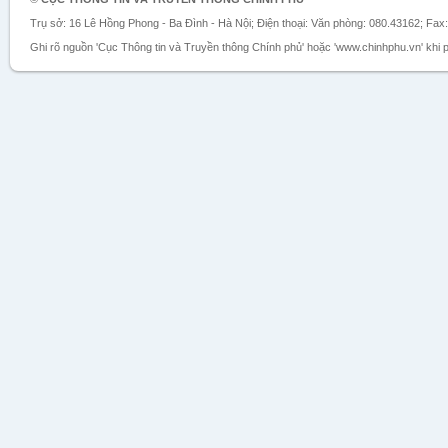
Trụ sở: 16 Lê Hồng Phong - Ba Đình - Hà Nội; Điện thoại: Văn phòng: 080.43162; Fax
Ghi rõ nguồn 'Cục Thông tin và Truyền thông Chính phủ' hoặc 'www.chinhphu.vn' khi ph