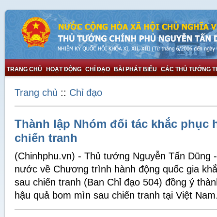
TRANG CHỦ
HOẠT ĐỘNG
CHỈ ĐẠO
BÀI PHÁT BIỂU
CÁC THỦ TƯỚNG T
Trang chủ
::
Chỉ đạo
Thành lập Nhóm đối tác khắc phục 
chiến tranh
(Chinhphu.vn) - Thủ tướng Nguyễn Tấn Dũng 
nước về Chương trình hành động quốc gia kh
sau chiến tranh (Ban Chỉ đạo 504) đồng ý thà
hậu quả bom mìn sau chiến tranh tại Việt Nam