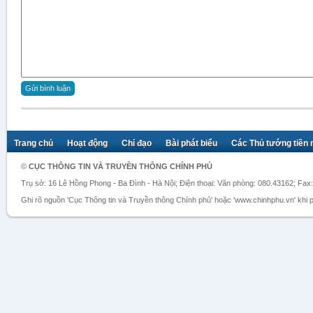
Trang chủ
Hoạt động
Chỉ đạo
Bài phát biểu
Các Thủ tướng tiền
©
CỤC THÔNG TIN VÀ TRUYỀN THÔNG CHÍNH PHỦ
Trụ sở: 16 Lê Hồng Phong - Ba Đình - Hà Nội; Điện thoại: Văn phòng: 080.43162; Fax
Ghi rõ nguồn 'Cục Thông tin và Truyền thông Chính phủ' hoặc 'www.chinhphu.vn' khi ph