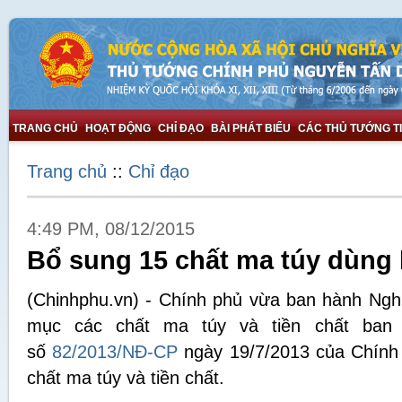
TRANG CHỦ
HOẠT ĐỘNG
CHỈ ĐẠO
BÀI PHÁT BIỂU
CÁC THỦ TƯỚNG T
Trang chủ
::
Chỉ đạo
4:49 PM, 08/12/2015
Bổ sung 15 chất ma túy dùng 
(Chinhphu.vn) - Chính phủ vừa ban hành Nghị
mục các chất ma túy và tiền chất ba
số
82/2013/NĐ-CP
ngày 19/7/2013 của Chính
chất ma túy và tiền chất.