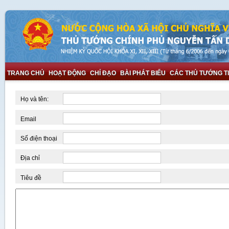
TRANG CHỦ
HOẠT ĐỘNG
CHỈ ĐẠO
BÀI PHÁT BIỂU
CÁC THỦ TƯỚNG T
Họ và tên:
Email
Số điện thoại
Địa chỉ
Tiêu đề