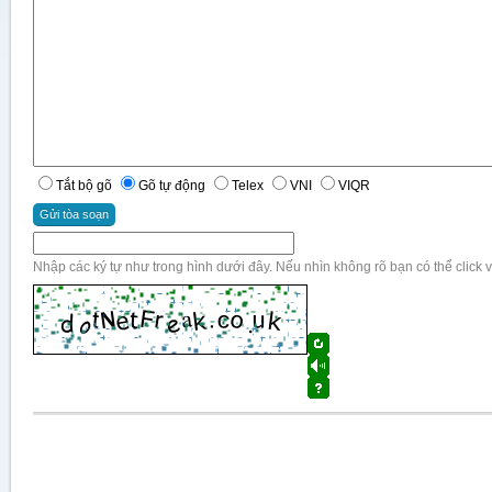
Tắt bộ gõ
Gõ tự động
Telex
VNI
VIQR
Nhập các ký tự như trong hình dưới đây. Nếu nhìn không rõ bạn có thể click v