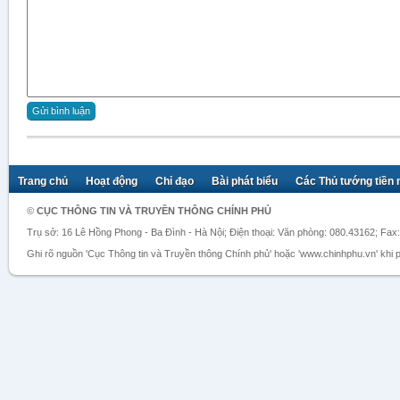
Trang chủ
Hoạt động
Chỉ đạo
Bài phát biểu
Các Thủ tướng tiền
©
CỤC THÔNG TIN VÀ TRUYỀN THÔNG CHÍNH PHỦ
Trụ sở: 16 Lê Hồng Phong - Ba Đình - Hà Nội; Điện thoại: Văn phòng: 080.43162; Fax
Ghi rõ nguồn 'Cục Thông tin và Truyền thông Chính phủ' hoặc 'www.chinhphu.vn' khi ph